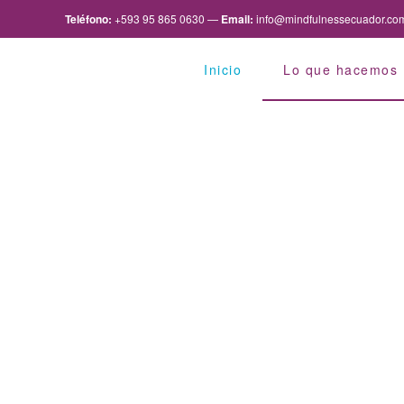
Teléfono:
+593 95 865 0630
—
Email:
info@mindfulnessecuador.co
Inicio
Lo que hacemos